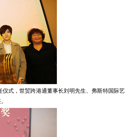
仪式，世贸跨港通董事长刘明先生、弗斯特国际艺
任。