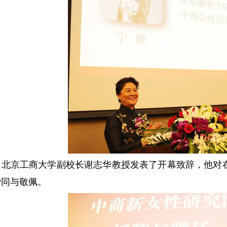
京工商大学副校长谢志华教授发表了开幕致辞，他对在
赞同与敬佩。