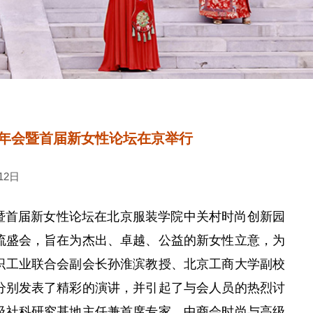
年会暨首届新女性论坛在京举行
12日
暨首届新女性论坛在北京服装学院中关村时尚创新园
流盛会，旨在为杰出、卓越、公益的新女性立意，为
织工业联合会副会长孙淮滨教授、北京工商大学副校
分别发表了精彩的演讲，并引起了与会人员的热烈讨
级社科研究基地主任兼首席专家、中商会时尚与高级