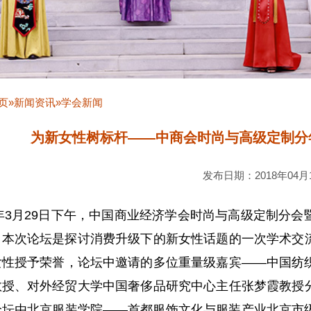
页
»
新闻资讯
»
学会新闻
为新女性树标杆——中商会时尚与高级定制分
发布日期：2018年04月
年3月29日下午，中国商业经济学会时尚与高级定制分会
。本次论坛是探讨消费升级下的新女性话题的一次学术交
女性授予荣誉，论坛中邀请的多位重量级嘉宾——中国纺
教授、对外经贸大学中国奢侈品研究中心主任张梦霞教授
论坛由北京服装学院——首都服饰文化与服装产业北京市