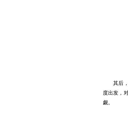
其后，北
度出发，
觑。