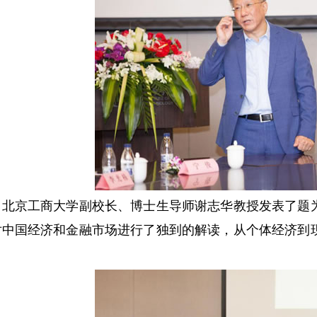
京工商大学副校长、博士生导师谢志华教授发表了题为
对中国经济和金融市场进行了独到的解读，从个体经济到