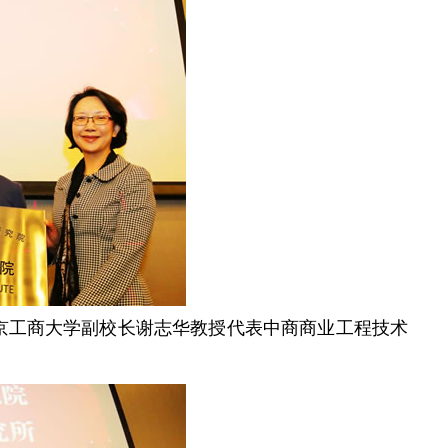
工商大学副校长谢志华教授代表中商商业工程技术