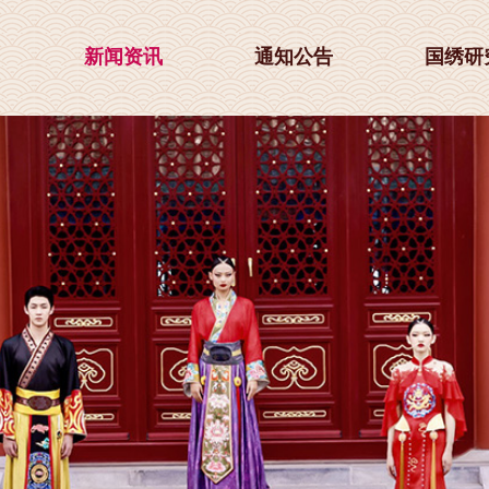
新闻资讯
通知公告
国绣研