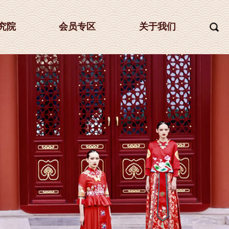
究院
会员专区
关于我们