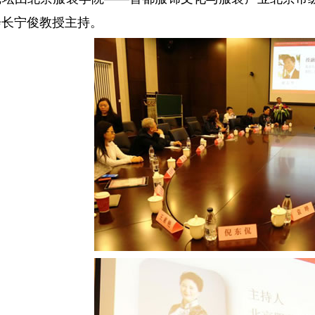
会长宁俊教授主持。